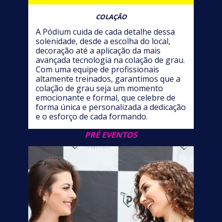
COLAÇÃO
A Pódium cuida de cada detalhe dessa
solenidade, desde a escolha do local,
decoração até a aplicação da mais
avançada tecnologia na colação de grau.
Com uma equipe de profissionais
altamente treinados, garantimos que a
colação de grau seja um momento
emocionante e formal, que celebre de
forma única e personalizada a dedicação
e o esforço de cada formando.
PRÉ EVENTOS